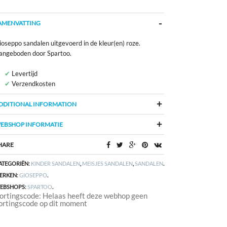
AMENVATTING
ioseppo sandalen uitgevoerd in de kleur(en) roze.
angeboden door Spartoo.
Levertijd
Verzendkosten
DDITIONAL INFORMATION
EBSHOP INFORMATIE
HARE
ATEGORIËN:
KINDER SANDALEN
,
MEISJES SANDALEN
,
SANDALEN
.
ERKEN:
GIOSEPPO
.
EBSHOPS:
SPARTOO
.
ortingscode: Helaas heeft deze webhop geen
ortingscode op dit moment