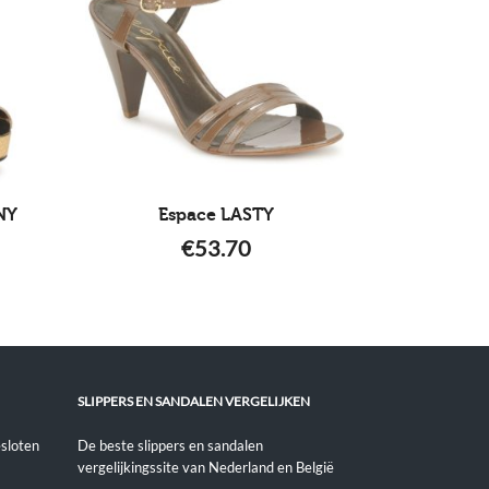
NY
Espace LASTY
€
53.70
SLIPPERS EN SANDALEN VERGELIJKEN
sloten
De beste slippers en sandalen
vergelijkingssite van Nederland en België