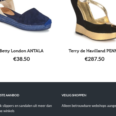
Betty London ANTALA
Terry de Havilland PEN
€
38.50
€
287.50
STE AANBOD
VEILIG SHOPPEN
jk slippers en sandalen uit meer dan
Alleen betrouwbare webshops aange
ne winkels