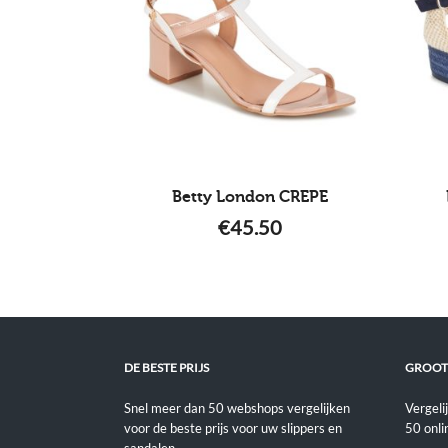
Betty London CREPE
€
45.50
DE BESTE PRIJS
GROOT
Snel meer dan 50 webshops vergelijken
Vergeli
voor de beste prijs voor uw slippers en
50 onli