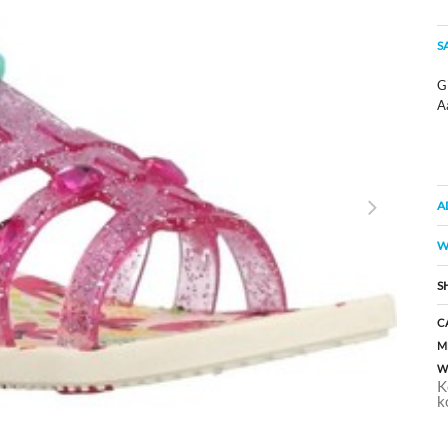
S
G
A
A
W
S
C
M
W
K
k