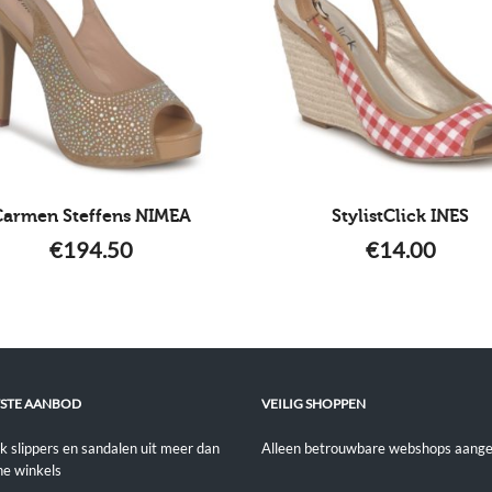
Carmen Steffens NIMEA
StylistClick INES
€
194.50
€
14.00
STE AANBOD
VEILIG SHOPPEN
jk slippers en sandalen uit meer dan
Alleen betrouwbare webshops aange
ne winkels