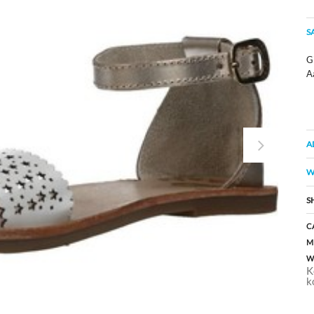
S
Gi
A
A
W
S
C
M
W
K
k