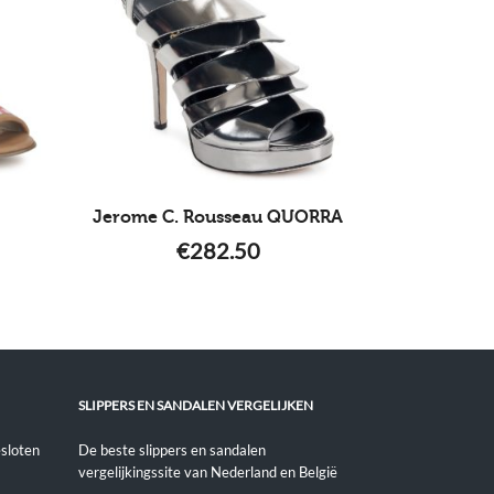
Jerome C. Rousseau QUORRA
€
282.50
SLIPPERS EN SANDALEN VERGELIJKEN
sloten
De beste slippers en sandalen
vergelijkingssite van Nederland en België