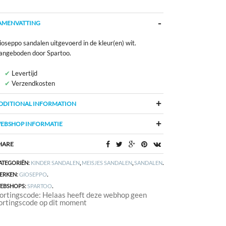
AMENVATTING
oseppo sandalen uitgevoerd in de kleur(en) wit.
angeboden door Spartoo.
Levertijd
Verzendkosten
DDITIONAL INFORMATION
EBSHOP INFORMATIE
HARE
ATEGORIËN:
KINDER SANDALEN
,
MEISJES SANDALEN
,
SANDALEN
.
ERKEN:
GIOSEPPO
.
EBSHOPS:
SPARTOO
.
ortingscode: Helaas heeft deze webhop geen
ortingscode op dit moment