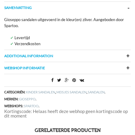
SAMENVATTING
Gioseppo sandalen uitgevoerd in de kleur(en) zilver. Aangeboden door
Spartoo.
Levertijd
Verzendkosten
ADDITIONAL INFORMATION
WEBSHOP INFORMATIE
CATEGORIËN:
KINDER SANDALEN
,
MEISJES SANDALEN
,
SANDALEN
.
MERKEN:
GIOSEPPO
.
WEBSHOPS:
SPARTOO
.
Kortingscode: Helaas heeft deze webhop geen kortingscode op
dit moment
GERELATEERDE PRODUCTEN