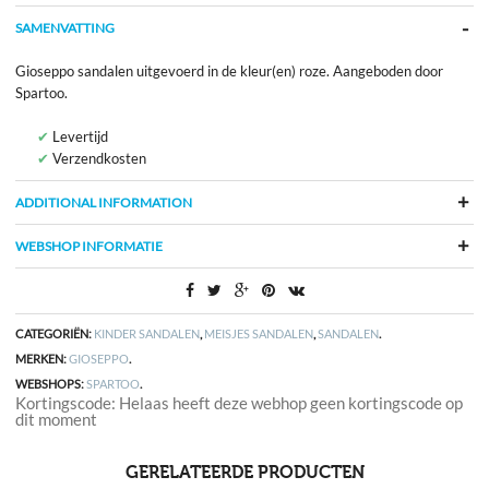
SAMENVATTING
Gioseppo sandalen uitgevoerd in de kleur(en) roze. Aangeboden door
Spartoo.
Levertijd
Verzendkosten
ADDITIONAL INFORMATION
WEBSHOP INFORMATIE
CATEGORIËN:
KINDER SANDALEN
,
MEISJES SANDALEN
,
SANDALEN
.
MERKEN:
GIOSEPPO
.
WEBSHOPS:
SPARTOO
.
Kortingscode: Helaas heeft deze webhop geen kortingscode op
dit moment
GERELATEERDE PRODUCTEN