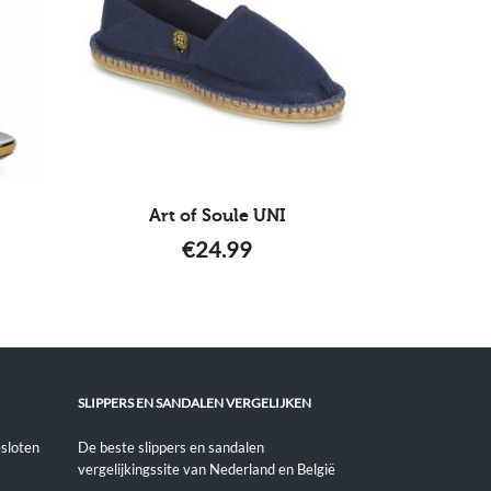
Art of Soule UNI
€
24.99
SLIPPERS EN SANDALEN VERGELIJKEN
sloten
De beste slippers en sandalen
vergelijkingssite van Nederland en België