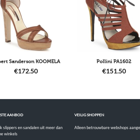
pert Sanderson KOOMELA
Pollini PA1602
€
172.50
€
151.50
STE AANBOD
VEILIG SHOPPEN
jk slippers en sandalen uit meer dan
Alleen betrouwbare webshops aange
ne winkels