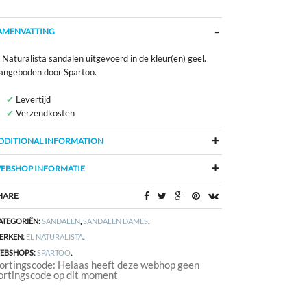
AMENVATTING
 Naturalista sandalen uitgevoerd in de kleur(en) geel.
angeboden door Spartoo.
Levertijd
Verzendkosten
DDITIONAL INFORMATION
EBSHOP INFORMATIE
HARE
ATEGORIËN:
SANDALEN
,
SANDALEN DAMES
.
ERKEN:
EL NATURALISTA
.
EBSHOPS:
SPARTOO
.
ortingscode: Helaas heeft deze webhop geen
ortingscode op dit moment