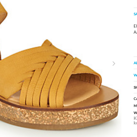
S
El
A
A
W
S
C
M
W
K
k