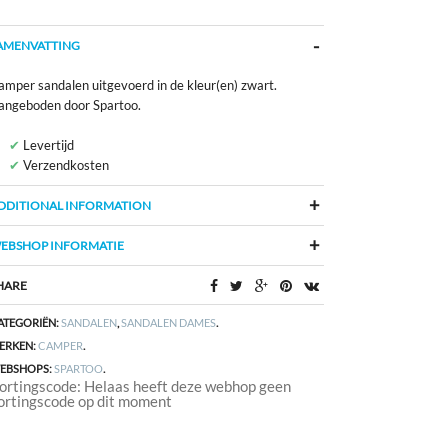
AMENVATTING
amper sandalen uitgevoerd in de kleur(en) zwart.
angeboden door Spartoo.
Levertijd
Verzendkosten
DDITIONAL INFORMATION
EBSHOP INFORMATIE
HARE
ATEGORIËN:
SANDALEN
,
SANDALEN DAMES
.
ERKEN:
CAMPER
.
EBSHOPS:
SPARTOO
.
ortingscode: Helaas heeft deze webhop geen
ortingscode op dit moment