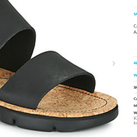
S
C
A
A
W
S
C
M
W
K
k