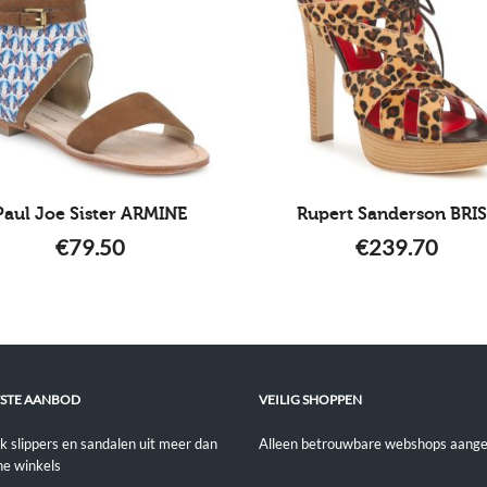
Paul Joe Sister ARMINE
Rupert Sanderson BRI
€
79.50
€
239.70
STE AANBOD
VEILIG SHOPPEN
jk slippers en sandalen uit meer dan
Alleen betrouwbare webshops aange
ne winkels