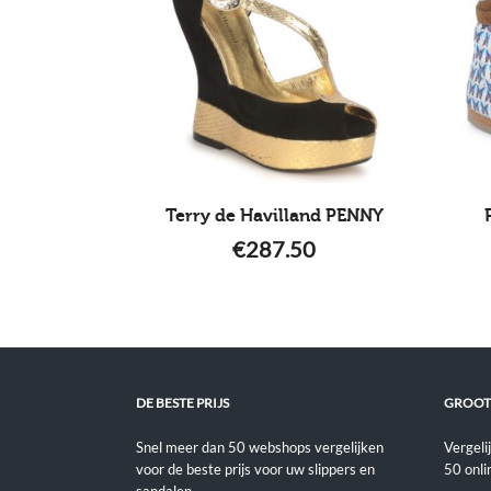
Terry de Havilland PENNY
€
287.50
DE BESTE PRIJS
GROOT
Snel meer dan 50 webshops vergelijken
Vergeli
voor de beste prijs voor uw slippers en
50 onli