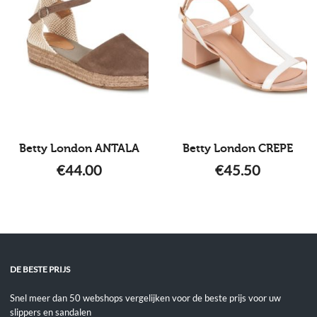
Betty London ANTALA
Betty London CREPE
€
44.00
€
45.50
DE BESTE PRIJS
Snel meer dan 50 webshops vergelijken voor de beste prijs voor uw
slippers en sandalen