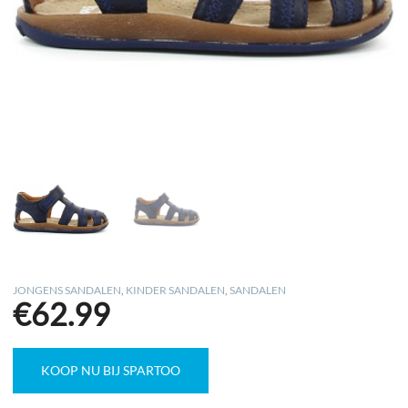
JONGENS SANDALEN
,
KINDER SANDALEN
,
SANDALEN
€
62.99
KOOP NU BIJ SPARTOO