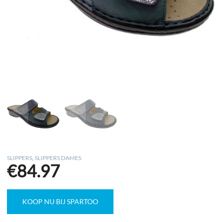
SLIPPERS
,
SLIPPERS DAMES
€
84.97
KOOP NU BIJ SPARTOO