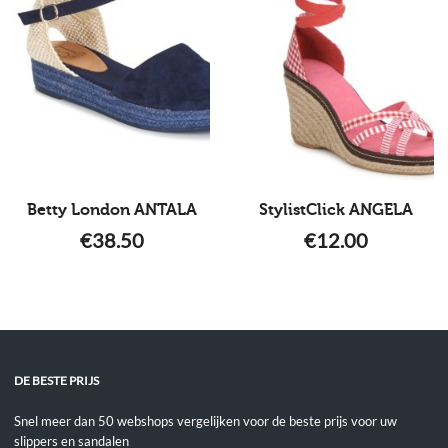
Betty London ANTALA
StylistClick ANGELA
€
38.50
€
12.00
DE BESTE PRIJS
Snel meer dan 50 webshops vergelijken voor de beste prijs voor uw
slippers en sandalen