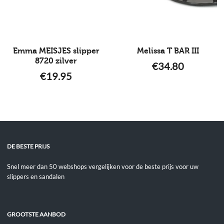
Emma MEISJES slipper
Melissa T BAR III
8720 zilver
€
34.80
€
19.95
DE BESTE PRIJS
Snel meer dan 50 webshops vergelijken voor de beste prijs voor uw
slippers en sandalen
GROOTSTE AANBOD