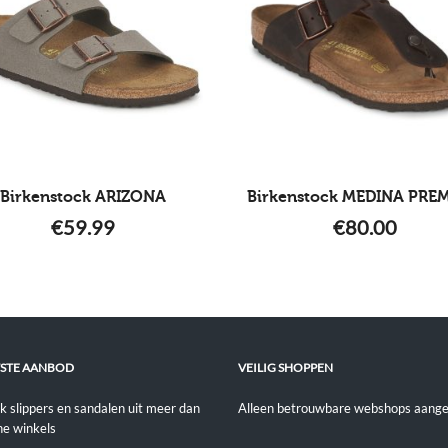
Birkenstock ARIZONA
Birkenstock MEDINA PRE
€
59.99
€
80.00
STE AANBOD
VEILIG SHOPPEN
jk slippers en sandalen uit meer dan
Alleen betrouwbare webshops aange
ne winkels