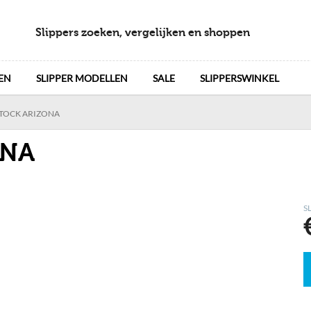
Slippers zoeken, vergelijken en shoppen
EN
SLIPPER MODELLEN
SALE
SLIPPERSWINKEL
TOCK ARIZONA
ONA
S