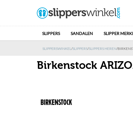
SLIPPERS
SANDALEN
SLIPPER MERK
SLIPPERSWINKEL
/
SLIPPERS
/
SLIPPERS HEREN
/
BIRKENS
Birkenstock ARIZ