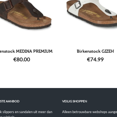
kenstock MEDINA PREMIUM
Birkenstock GIZEH
€
80.00
€
74.99
STE AANBOD
VEILIG SHOPPEN
jk slippers en sandalen uit meer dan
Alleen betrouwbare webshops aange