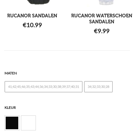
RUCANOR SANDALEN
RUCANOR WATERSCHOEN
SANDALEN
€
10.99
€
9.99
MATEN
41;42;45;46;35;43;44;36;34;33;30;38;39;37;40;31
34;32;33;30;28
KLEUR