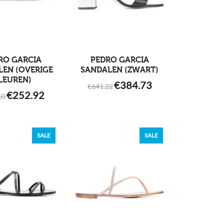
RO GARCIA
PEDRO GARCIA
LEN (OVERIGE
SANDALEN (ZWART)
LEUREN)
ORIGINAL
CURRENT
€
384.73
€
641.22
PRICE
PRICE
ORIGINAL
CURRENT
€
252.92
WAS:
IS:
10
PRICE
PRICE
€641.22.
€384.73.
WAS:
IS:
€389.10.
€252.92.
SALE
SALE