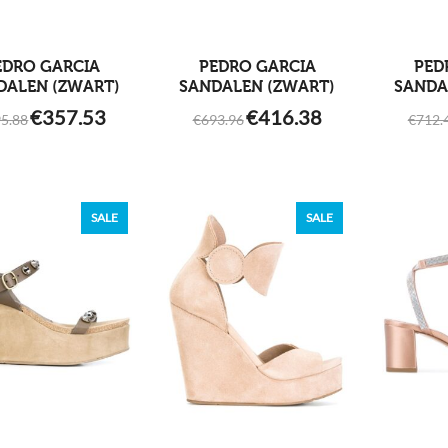
EDRO GARCIA
PEDRO GARCIA
PED
DALEN (ZWART)
SANDALEN (ZWART)
SANDA
ORIGINAL
CURRENT
ORIGINAL
CURRENT
€
357.53
€
416.38
5.88
€
693.96
€
712.
PRICE
PRICE
PRICE
PRICE
WAS:
IS:
WAS:
IS:
€595.88.
€357.53.
€693.96.
€416.38.
SALE
SALE