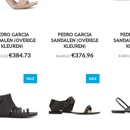
EDRO GARCIA
PEDRO GARCIA
PED
ALEN (OVERIGE
SANDALEN (OVERIGE
SANDA
KLEUREN)
KLEUREN)
K
ORIGINAL
CURRENT
ORIGINAL
CURRENT
€
384.73
€
376.96
1.22
€
628.27
€
389.
PRICE
PRICE
PRICE
PRICE
WAS:
IS:
WAS:
IS:
€641.22.
€384.73.
€628.27.
€376.96.
SALE
SALE