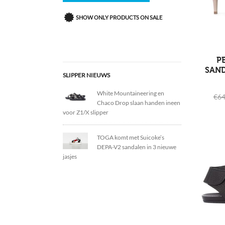
SHOW ONLY PRODUCTS ON SALE
P
SAND
SLIPPER NIEUWS
White Mountaineering en
€
64
Chaco Drop slaan handen ineen
voor Z1/X slipper
TOGA komt met Suicoke’s
DEPA-V2 sandalen in 3 nieuwe
jasjes