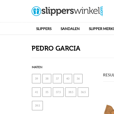
SLIPPERS
SANDALEN
SLIPPER MERK
PEDRO GARCIA
MATEN
RESU
39
38
37
40
36
41
35
37.5
38.5
36.5
39.5