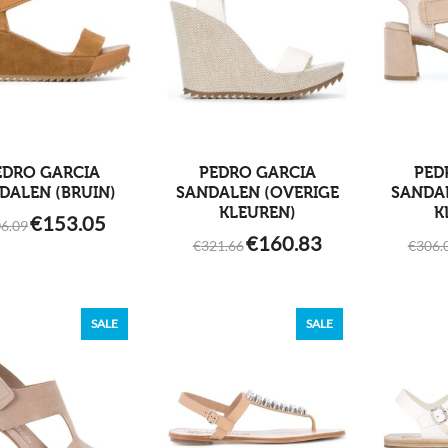
EDRO GARCIA
PEDRO GARCIA
PED
DALEN (BRUIN)
SANDALEN (OVERIGE
SANDA
KLEUREN)
K
ORIGINAL
CURRENT
€
153.05
6.09
PRICE
PRICE
ORIGINAL
CURRENT
€
160.83
WAS:
IS:
€
321.66
€
306.
PRICE
PRICE
€306.09.
€153.05.
WAS:
IS:
€321.66.
€160.83.
SALE
SALE