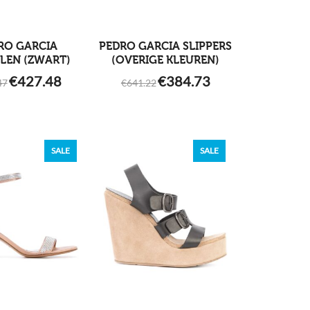
RO GARCIA
PEDRO GARCIA SLIPPERS
LEN (ZWART)
(OVERIGE KLEUREN)
ORIGINAL
CURRENT
ORIGINAL
CURRENT
€
427.48
€
384.73
47
€
641.22
PRICE
PRICE
PRICE
PRICE
WAS:
IS:
WAS:
IS:
€712.47.
€427.48.
€641.22.
€384.73.
SALE
SALE