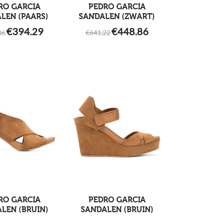
RO GARCIA
PEDRO GARCIA
LEN (PAARS)
SANDALEN (ZWART)
ORIGINAL
CURRENT
ORIGINAL
CURRENT
€
394.29
€
448.86
86
€
641.22
PRICE
PRICE
PRICE
PRICE
WAS:
IS:
WAS:
IS:
€492.86.
€394.29.
€641.22.
€448.86.
RO GARCIA
PEDRO GARCIA
LEN (BRUIN)
SANDALEN (BRUIN)