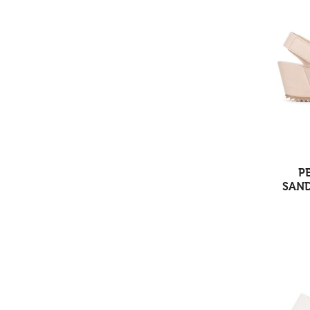
P
SAND