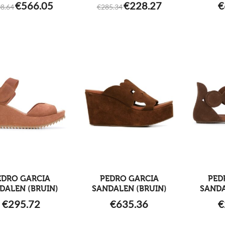
ORIGINAL
CURRENT
ORIGINAL
CURRENT
€
566.05
€
228.27
€
8.64
€
285.34
PRICE
PRICE
PRICE
PRICE
WAS:
IS:
WAS:
IS:
€808.64.
€566.05.
€285.34.
€228.27.
EDRO GARCIA
PEDRO GARCIA
PED
DALEN (BRUIN)
SANDALEN (BRUIN)
SANDA
€
295.72
€
635.36
€