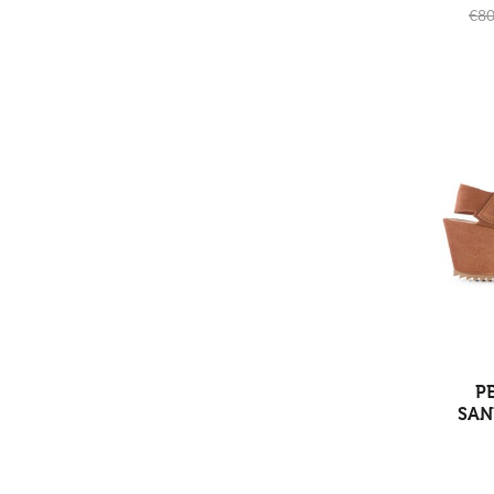
€
80
P
SAN