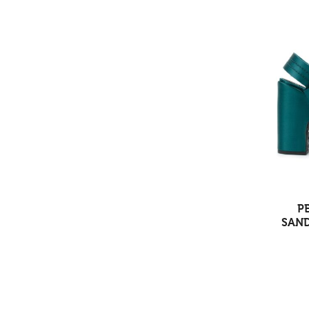
P
SAND