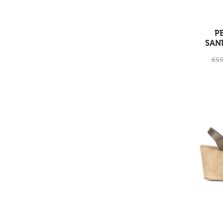
P
SAN
€
59