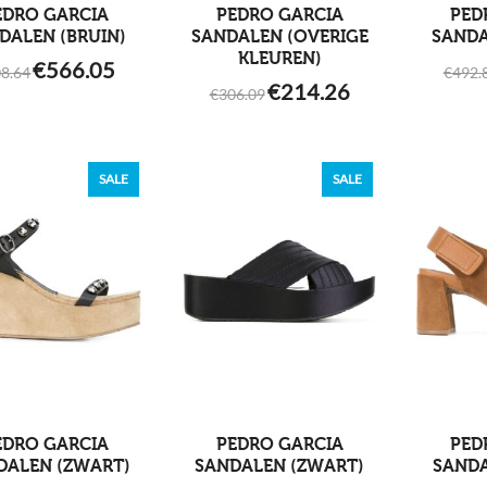
EDRO GARCIA
PEDRO GARCIA
PED
DALEN (BRUIN)
SANDALEN (OVERIGE
SANDA
KLEUREN)
ORIGINAL
CURRENT
€
566.05
8.64
€
492.
PRICE
PRICE
ORIGINAL
CURRENT
€
214.26
WAS:
IS:
€
306.09
PRICE
PRICE
€808.64.
€566.05.
WAS:
IS:
€306.09.
€214.26.
SALE
SALE
EDRO GARCIA
PEDRO GARCIA
PED
DALEN (ZWART)
SANDALEN (ZWART)
SANDA