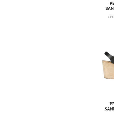
P
SAN
€
80
P
SAN