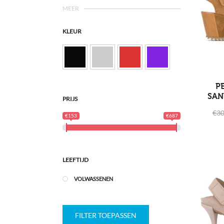
MEER
KLEUR
P
SAN
PRIJS
€
30
€153
€687
LEEFTIJD
VOLWASSENEN
FILTER TOEPASSEN