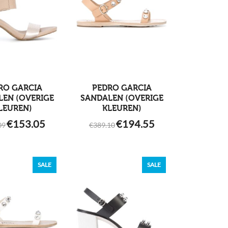
RO GARCIA
PEDRO GARCIA
LEN (OVERIGE
SANDALEN (OVERIGE
LEUREN)
KLEUREN)
ORIGINAL
CURRENT
ORIGINAL
CURRENT
€
153.05
€
194.55
09
€
389.10
PRICE
PRICE
PRICE
PRICE
WAS:
IS:
WAS:
IS:
€306.09.
€153.05.
€389.10.
€194.55.
SALE
SALE