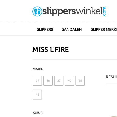
SLIPPERS
SANDALEN
SLIPPER MERK
MISS L'FIRE
MATEN
RESU
39
38
37
40
36
41
KLEUR