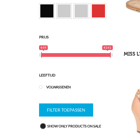
PRIJS
€49
€141
MISS L
LEEFTIJD
VOLWASSENEN
FILTER TOEPASSEN
SHOW ONLY PRODUCTS ON SALE