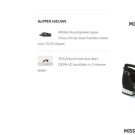
SLIPPER NIEUWS
MI
White Mountaineering en
Chaco Drop slaan handen ineen
voor Z1/X slipper
TOGA komt met Suicoke’s
DEPA-V2 sandalen in 3 nieuwe
jasjes
MISS