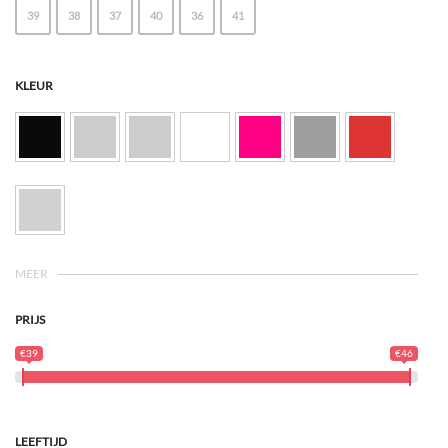
39
38
37
40
36
41
KLEUR
MEER
PRIJS
€39
€46
LEEFTIJD