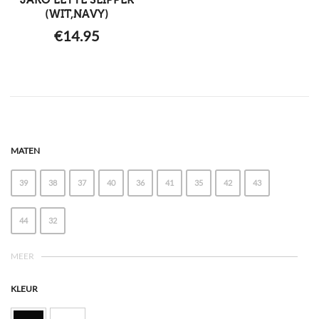
JAKO LETTE SLIPPER
(WIT,NAVY)
€
14.95
MATEN
39
38
37
40
36
41
35
42
43
44
32
MEER
KLEUR