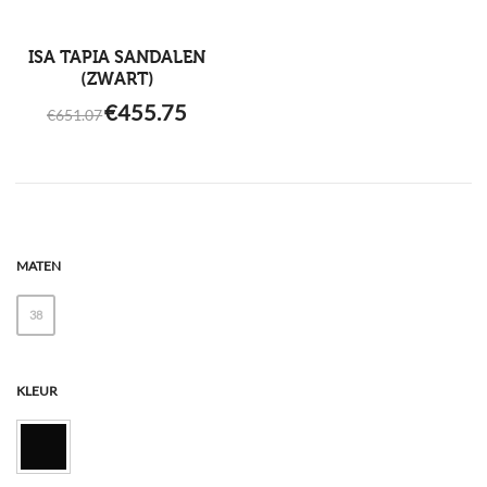
ISA TAPIA SANDALEN
(ZWART)
ORIGINAL
CURRENT
€
455.75
€
651.07
PRICE
PRICE
WAS:
IS:
€651.07.
€455.75.
MATEN
38
KLEUR