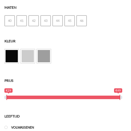
MATEN
40
41
42
43
44
45
46
KLEUR
PRIJS
€29
€49
LEEFTIJD
VOLWASSENEN