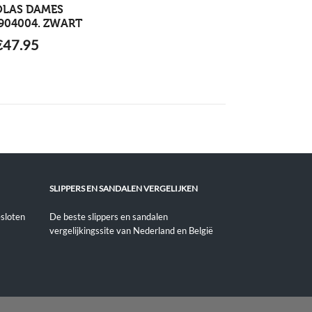
OLAS DAMES
 904004. ZWART
€
47.95
SLIPPERS EN SANDALEN VERGELIJKEN
sloten
De beste slippers en sandalen
vergelijkingssite van Nederland en België