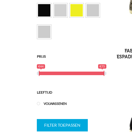
FA
PRIJS
ESPADR
€44
€75
LEEFTIJD
VOLWASSENEN
FILTER TOEPASSEN