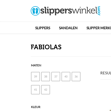
SLIPPERS
SANDALEN
SLIPPER MERK
FABIOLAS
MATEN
RESU
39
38
37
40
36
41
42
KLEUR