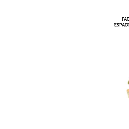
FA
ESPADR