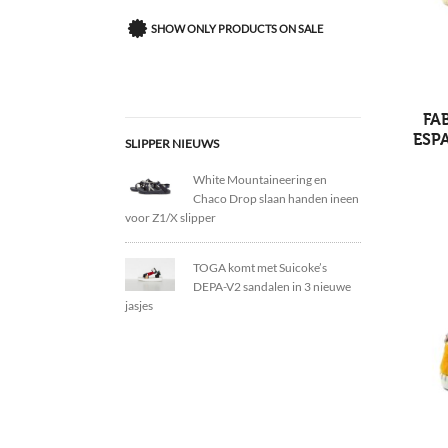
SHOW ONLY PRODUCTS ON SALE
FA
ESPA
SLIPPER NIEUWS
White Mountaineering en
Chaco Drop slaan handen ineen
voor Z1/X slipper
TOGA komt met Suicoke’s
DEPA-V2 sandalen in 3 nieuwe
jasjes