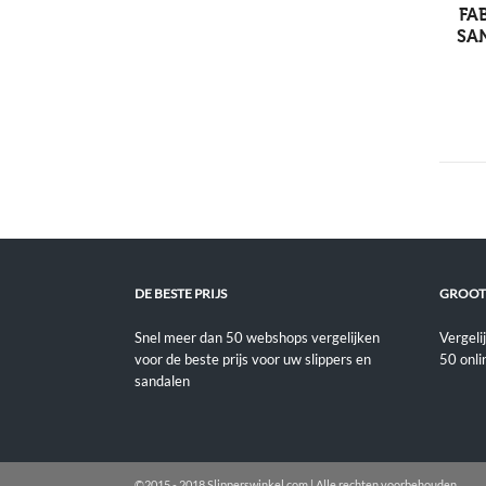
FA
SA
DE BESTE PRIJS
GROOT
Snel meer dan 50 webshops vergelijken
Vergeli
voor de beste prijs voor uw slippers en
50 onli
sandalen
©2015 - 2018 Slipperswinkel.com | Alle rechten voorbehouden