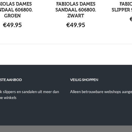
BIOLAS DAMES
FABIOLAS DAMES
FABI
NDAAL 606800.
SANDAAL 606800.
SLIPPER
GROEN
ZWART
€
49.95
€
49.95
STE AANBOD
VEILIG SHOPPEN
jk slippers en sandalen uit meer dan
Alleen betrouwbare webshops aange
ne winkels