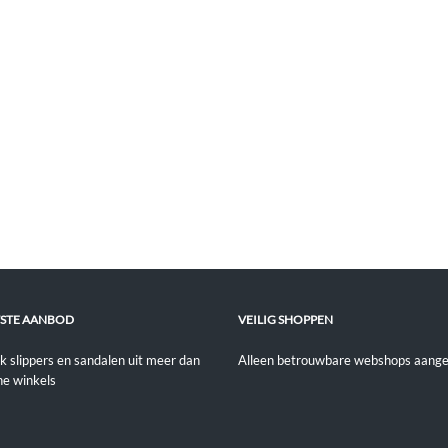
STE AANBOD
VEILIG SHOPPEN
jk slippers en sandalen uit meer dan
Alleen betrouwbare webshops aange
ne winkels