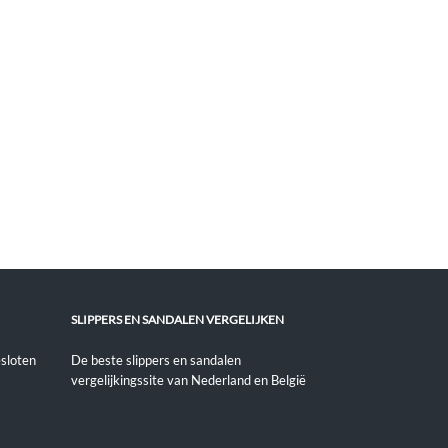
SLIPPERS EN SANDALEN VERGELIJKEN
sloten
De beste slippers en sandalen
vergelijkingssite van Nederland en België