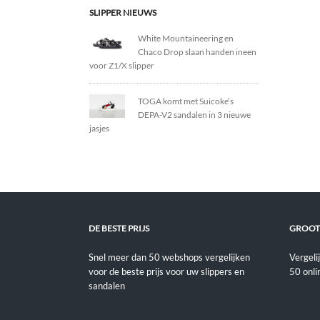
SLIPPER NIEUWS
White Mountaineering en
Chaco Drop slaan handen ineen
voor Z1/X slipper
TOGA komt met Suicoke’s
DEPA-V2 sandalen in 3 nieuwe
jasjes
DE BESTE PRIJS
GROOT
Snel meer dan 50 webshops vergelijken
Vergeli
voor de beste prijs voor uw slippers en
50 onli
sandalen