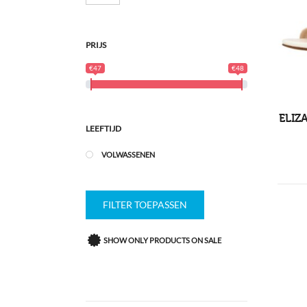
PRIJS
€47
€48
ELIZ
LEEFTIJD
VOLWASSENEN
FILTER TOEPASSEN
SHOW ONLY PRODUCTS ON SALE