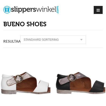
BUENO SHOES
RESULTAAT
1–63
VAN
102
PRODUCTEN