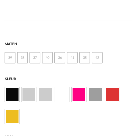
MATEN
39
38
37
40
36
41
35
42
KLEUR
MEER