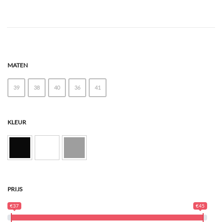
MATEN
39
38
40
36
41
KLEUR
PRIJS
€37
€45