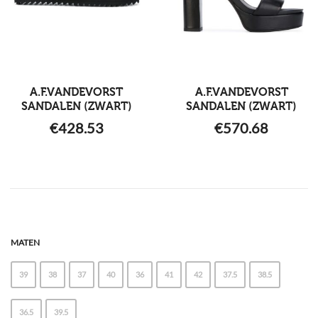
A.F.VANDEVORST
A.F.VANDEVORST
SANDALEN (ZWART)
SANDALEN (ZWART)
€
428.53
€
570.68
MATEN
39
38
37
40
36
41
42
37.5
38.5
36.5
39.5